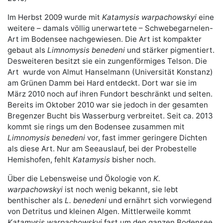
Im Herbst 2009 wurde mit
Katamysis warpachowskyi
eine
weitere – damals völlig unerwartete – Schwebegarnelen-
Art im Bodensee nachgewiesen. Die Art ist kompakter
gebaut als
Limnomysis benedeni
und stärker pigmentiert.
Desweiteren besitzt sie ein zungenförmiges Telson. Die
Art wurde von Almut Hanselmann (Universität Konstanz)
am Grünen Damm bei Hard entdeckt. Dort war sie im
März 2010 noch auf ihren Fundort beschränkt und selten.
Bereits im Oktober 2010 war sie jedoch in der gesamten
Bregenzer Bucht bis Wasserburg verbreitet. Seit ca. 2013
kommt sie rings um den Bodensee zusammen mit
Limnomysis benedeni
vor, fast immer geringere Dichten
als diese Art. Nur am Seeauslauf, bei der Probestelle
Hemishofen, fehlt
Katamysis
bisher noch.
Über die Lebensweise und Ökologie von
K.
warpachowskyi
ist noch wenig bekannt, sie lebt
benthischer als
L. benedeni
und ernährt sich vorwiegend
von Detritus und kleinen Algen. Mittlerweile kommt
Katamysis warpachowskyi
fast um den ganzen Bodensee