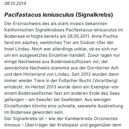
08.10.2014
Pacifastacus leniusculus
(Signalkrebs)
Der Erstnachweis des als stark invasiv bekannten
Kalifornischen Signalkrebses
Pacifastacus leniusculu
s im
Bodensee erfolgte bereits am 28.05.2011. Anne Puchta
fand ein adultes, weibliches Tier am Südost-Ufer der
Insel Lindau. Noch war allerdings unklar, ob es sich nur
um ein ausgesetztes Einzeltier handelt. Zuvor lagen nur
einige Nachweise aus Bodenseezuflüssen vor; der
seenächste Nachweis stammte aus der Dornbirner Ach
und dem Hinterland von Lindau. Seit 2012 wurden dann
immer wieder Tiere in der Fußacher Bucht (Vorarlberg)
entdeckt. Im Herbst 2013 wurde dann ein Exemplar von
einem Bodenseefischer fast am anderen Ende des Sees
gefangen – am Seeufer bei Seefelden. Aus wenigen
Einzelfunden könnte eine schnelle, seeweite Ausbreitung
im Bodensee geworden sein.
Der Signalkrebs ist – wie der Kamberkrebs
Orconectes
limosus
– Überträger der Krebspest und gegenüber dem