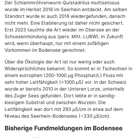
Der Schlammröhrenwurm
Quistadrilus multisetosus
wurde im Herbst 2016 im Seerhein entdeckt. Am selben
Standort wurde er auch 2018 wiedergefunden, danach
nicht mehr. Eine Etablierung ist daher nicht gesichert.
Erst 2023 tauchte die Art wieder im Obersee an der
Schussenmündung aus (pers. Mitt. LUBW). In Zukunft
wird, wenn überhaupt, nur mit einem zufälligen
Vorkommen im Bodensee gerechnet.
Über die Ökologie der Art ist nur wenig oder auch
Widersprüchliches bekannt. So kommt er in Tschechien in
einem eutrophen (200-1000 µg Phosphat/L) Fluss mit
sehr hoher Leitfähigkeit (>1000 µS) vor. In der Schweiz
wurde er bereits 2010 in der Unteren Lorze, unterhalb
des Zuger Sees gefunden. Dort lebte er in sandig-
kiesigem Substrat und zwischen Wurzeln. Die
Leitfähigkeit war dort mit 293 µS/cm in etwa auf dem
Niveau des Seerhein-Bodensees (~330 µS/cm).
Bisherige Fundmeldungen im Bodensee