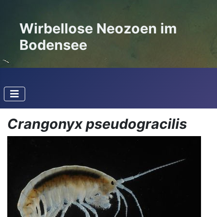
Wirbellose Neozoen im
Bodensee
Crangonyx pseudogracilis